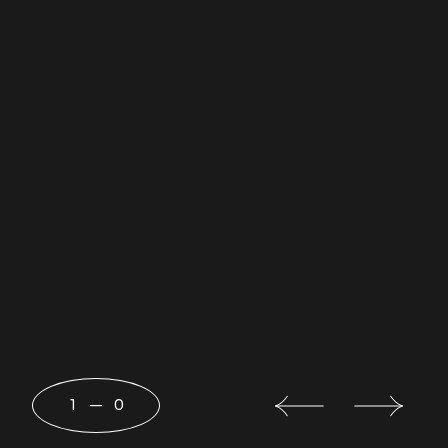
1
—
0